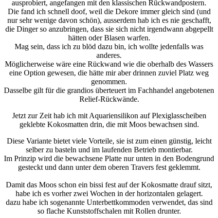
ausprobiert, angefangen mit den klassischen Rückwandpostern.
Die fand ich schnell doof, weil die Dekore immer gleich sind (und
nur sehr wenige davon schön), ausserdem hab ich es nie geschafft,
die Dinger so anzubringen, dass sie sich nicht irgendwann abgepellt
hätten oder Blasen warfen.
Mag sein, dass ich zu blöd dazu bin, ich wollte jedenfalls was
anderes.
Möglicherweise wäre eine Rückwand wie die oberhalb des Wassers
eine Option gewesen, die hätte mir aber drinnen zuviel Platz weg
genommen.
Dasselbe gilt für die grandios überteuert im Fachhandel angebotenen
Relief-Rückwände.
Jetzt zur Zeit hab ich mit Aquariensilikon auf Plexiglasscheiben
geklebte Kokosmatten drin, die mit Moos bewachsen sind.
Diese Variante bietet viele Vorteile, sie ist zum einen günstig, leicht
selber zu basteln und im laufenden Betrieb montierbar.
Im Prinzip wird die bewachsene Platte nur unten in den Bodengrund
gesteckt und dann unter dem oberen Travers fest geklemmt.
Damit das Moos schon ein bissi fest auf der Kokosmatte drauf sitzt,
habe ich es vorher zwei Wochen in der horizontalen gelagert.
dazu habe ich sogenannte Unterbettkommoden verwendet, das sind
so flache Kunststoffschalen mit Rollen drunter.